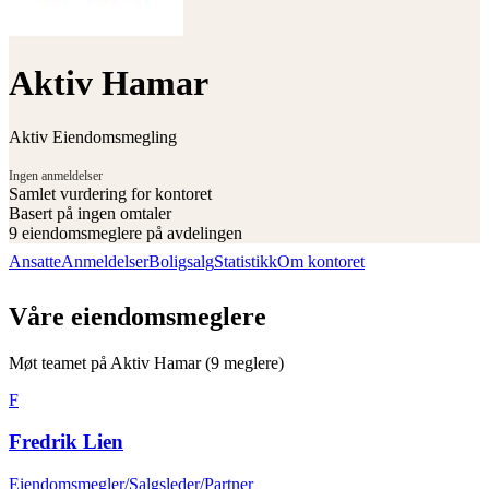
Aktiv Hamar
Aktiv Eiendomsmegling
Ingen anmeldelser
Samlet vurdering for kontoret
Basert på
ingen omtaler
9
eiendomsmeglere på avdelingen
Ansatte
Anmeldelser
Boligsalg
Statistikk
Om kontoret
Våre eiendomsmeglere
Møt teamet på
Aktiv Hamar
(
9
meglere)
F
Fredrik Lien
Eiendomsmegler/Salgsleder/Partner