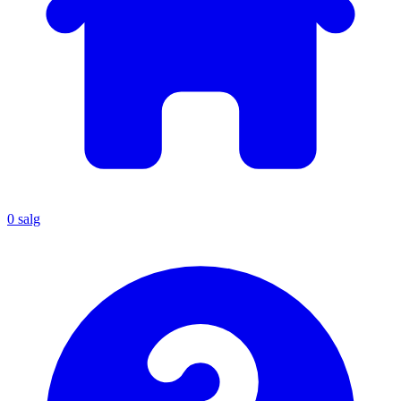
0
salg