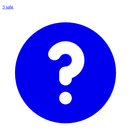
3
salg