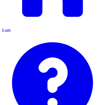
0
salg