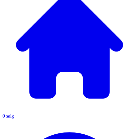
0
salg