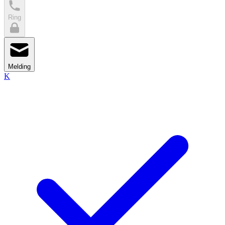
Ring
Melding
K