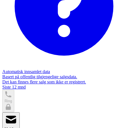
Automatisk innsamlet data
Basert på offentlig tilgjengelige salgsdata.
Det kan finnes flere salg som ikke er registrert.
Siste 12 mnd
Ring