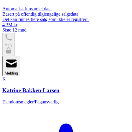
Automatisk innsamlet data
Basert på offentlig tilgjengelige salgsdata.
Det kan finnes flere salg som ikke er registrert.
4.3M kr
Siste 12 mnd
Ring
Melding
K
Katrine Bakken Larsen
Eiendomsmegler/Fagansvarlig