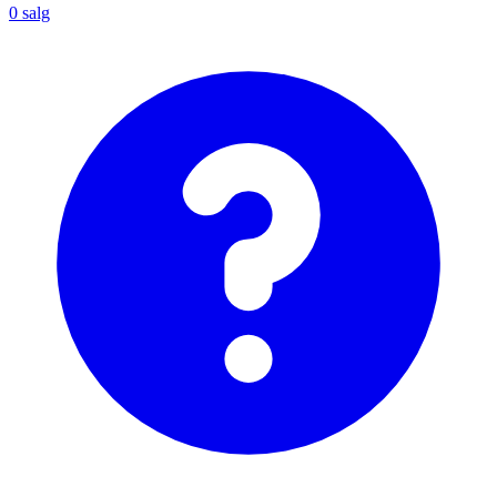
0
salg