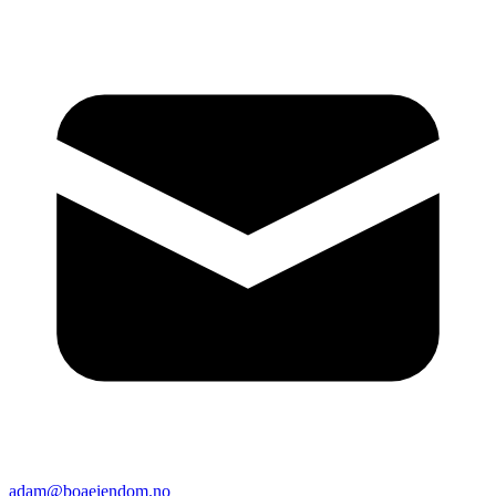
adam@boaeiendom.no