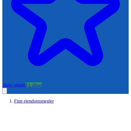
Skriv omtale
Få tilbud
Finn eiendomsmegler