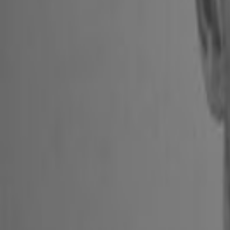
Skriv omtale
Få tilbud
Finn eiendomsmegler