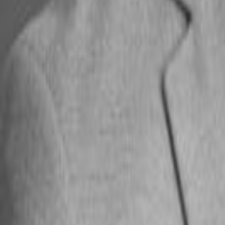
Exbo Eiendomsmegler