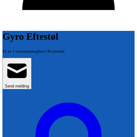
Gyro Eftestøl
#
1
av
1
eiendomsmeglere i
Kvinesdal
Send melding