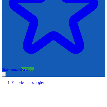
Skriv omtale
Få tilbud
Finn eiendomsmegler