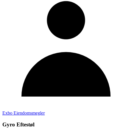
Exbo Eiendomsmegler
Gyro Eftestøl