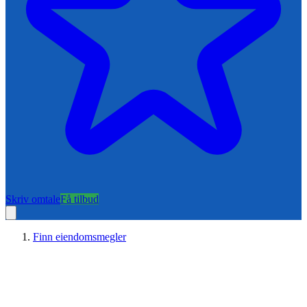
Skriv omtale
Få tilbud
Finn eiendomsmegler