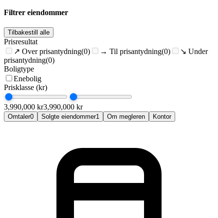
Filtrer eiendommer
Tilbakestill alle
Prisresultat
↗
Over prisantydning
(0)
→
Til prisantydning
(0)
↘
Under
prisantydning
(0)
Boligtype
Enebolig
Prisklasse (kr)
3,990,000
kr
3,990,000
kr
Omtaler
0
Solgte eiendommer
1
Om megleren
Kontor