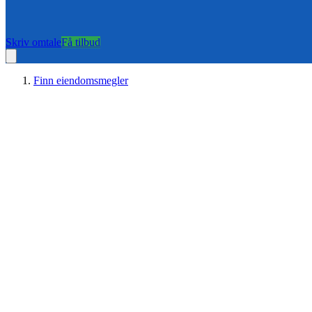
Skriv omtale
Få tilbud
Finn eiendomsmegler