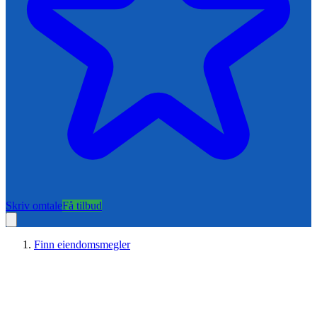
Skriv omtale
Få tilbud
Finn eiendomsmegler