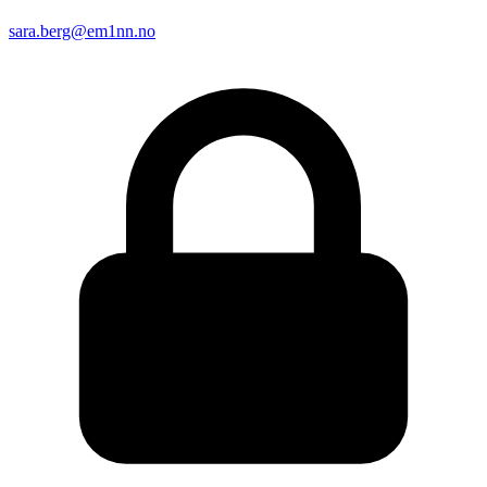
sara.berg@em1nn.no