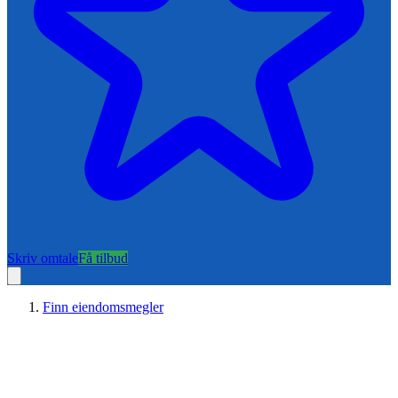
Skriv omtale
Få tilbud
Finn eiendomsmegler