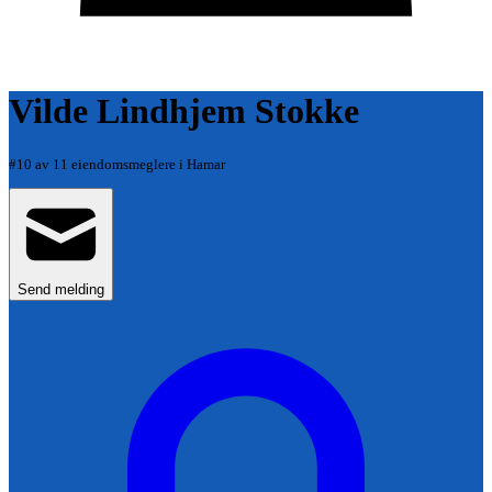
Vilde Lindhjem Stokke
#
10
av
11
eiendomsmeglere i
Hamar
Send melding