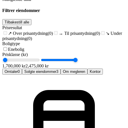
Filtrer eiendommer
Tilbakestill alle
Prisresultat
↗
Over prisantydning
(0)
→
Til prisantydning
(0)
↘
Under
prisantydning
(0)
Boligtype
Enebolig
Prisklasse (kr)
1,700,000
kr
2,475,000
kr
Omtaler
0
Solgte eiendommer
3
Om megleren
Kontor