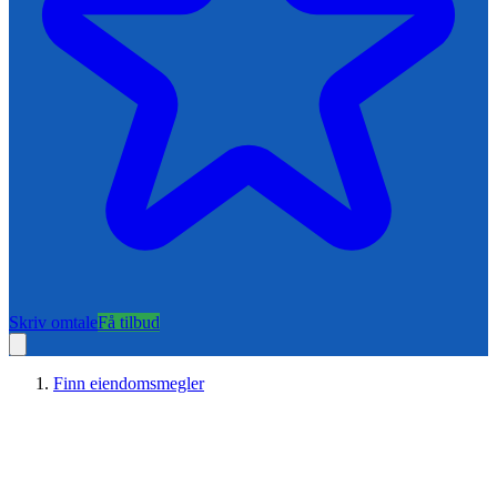
Skriv omtale
Få tilbud
Finn eiendomsmegler