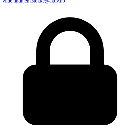
vilde.lindhjem.stokke@aktiv.no