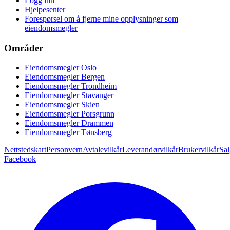
Logg inn
Hjelpesenter
Forespørsel om å fjerne mine opplysninger som
eiendomsmegler
Områder
Eiendomsmegler Oslo
Eiendomsmegler Bergen
Eiendomsmegler Trondheim
Eiendomsmegler Stavanger
Eiendomsmegler Skien
Eiendomsmegler Porsgrunn
Eiendomsmegler Drammen
Eiendomsmegler Tønsberg
Nettstedskart
Personvern
Avtalevilkår
Leverandørvilkår
Brukervilkår
Sal
Facebook