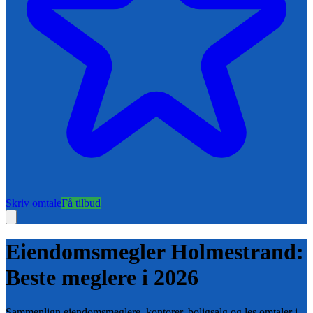
Skriv omtale
Få tilbud
Eiendomsmegler
Holmestrand
:
Beste meglere i
2026
Sammenlign eiendomsmeglere, kontorer, boligsalg og les omtaler i