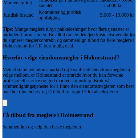
Markedsføring
kanaler
- 15.000 kr
Kontrakter og juridisk
Juridisk bistand
5.000 - 10.000 kr
oppfølging
Tips:
Mange meglere tilbyr pakkeløsninger hvor flere tjenester er
inkludert i provisjonen. Be alltid om en detaljert kostnadsoversikt før
du signerer meglerkontrakt, og sammenlign tilbud fra flere meglere i
Holmestrand
for å få best mulig deal.
Hvorfor velge eiendomsmegler i
Holmestrand
?
Med et
stabilt
eiendomsmarked og
kvalifiserte
eiendomsmeglere å
velge mellom, er
Holmestrand
et område hvor du kan forvente
profesjonell service og god markedskunnskap. Bruk vår
sammenligningstjeneste for å finne den eiendomsmegleren som best
matcher dine behov og få tilbud fra opptil 3 lokale eksperter.
Få tilbud fra
meglere i Holmestrand
Sammenlign og velg den beste megleren