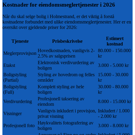
Kostnader for eiendomsmeglertjenester i
2026
Når du skal selge bolig i
Holmestrand
, er det viktig å forstå
kostnadene forbundet med ulike eiendomsmeglertjenester. Her er en
oversikt over gjeldende priser for
2026
:
Estimert
Tjeneste
Prisbeskrivelse
kostnad
Hovedkostnaden, vanligvis 2-
80.000 - 150.000
Meglerprovisjson
2.5% av salgsprisen
kr
Elektronisk verdivurdering av
Etakst
3.000 - 5.000 kr
boligen
Boligstyling
Styling av hovedrom og felles
15.000 - 30.000
(Partial)
områder
kr
Boligstyling
Komplett styling av hele
30.000 - 80.000
(Full)
boligen
kr
Profesjonell taksering av
Verdivurdering
8.000 - 15.000 kr
eiendom
Vanligvis inkludert i provisjon,
Inkludert / 1.000
Visninger
privat visning
- 2.000 kr
Høykvalitets fotografering av
Profesjonell foto
3.000 - 8.000 kr
boligen
Annonser på Finn.no og andre
Inkludert / 5.000