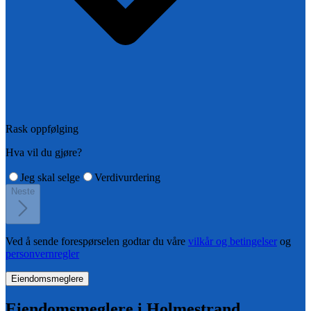
Rask oppfølging
Hva vil du gjøre?
Jeg skal selge
Verdivurdering
Neste
Ved å sende forespørselen godtar du våre
vilkår og betingelser
og
personvernregler
Eiendomsmeglere
Eiendomsmeglere i
Holmestrand