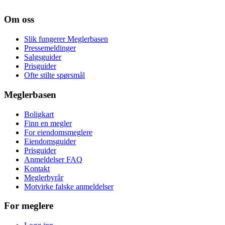
Om oss
Slik fungerer Meglerbasen
Pressemeldinger
Salgsguider
Prisguider
Ofte stilte spørsmål
Meglerbasen
Boligkart
Finn en megler
For eiendomsmeglere
Eiendomsguider
Prisguider
Anmeldelser FAQ
Kontakt
Meglerbyrår
Motvirke falske anmeldelser
For meglere