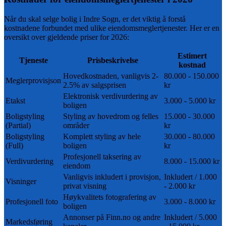
Når du skal selge bolig i
Indre Sogn
, er det viktig å forstå
kostnadene forbundet med ulike eiendomsmeglertjenester. Her er en
oversikt over gjeldende priser for
2026
:
Estimert
Tjeneste
Prisbeskrivelse
kostnad
Hovedkostnaden, vanligvis 2-
80.000 - 150.000
Meglerprovisjson
2.5% av salgsprisen
kr
Elektronisk verdivurdering av
Etakst
3.000 - 5.000 kr
boligen
Boligstyling
Styling av hovedrom og felles
15.000 - 30.000
(Partial)
områder
kr
Boligstyling
Komplett styling av hele
30.000 - 80.000
(Full)
boligen
kr
Profesjonell taksering av
Verdivurdering
8.000 - 15.000 kr
eiendom
Vanligvis inkludert i provisjon,
Inkludert / 1.000
Visninger
privat visning
- 2.000 kr
Høykvalitets fotografering av
Profesjonell foto
3.000 - 8.000 kr
boligen
Annonser på Finn.no og andre
Inkludert / 5.000
Markedsføring