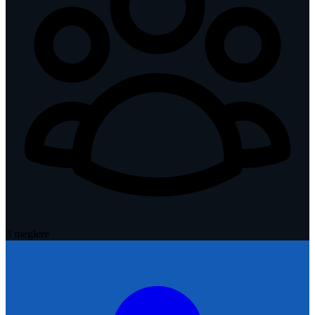
3
megler
e