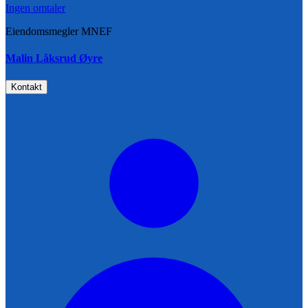
Ingen omtaler
Eiendomsmegler MNEF
Malin Låksrud Øyre
Kontakt