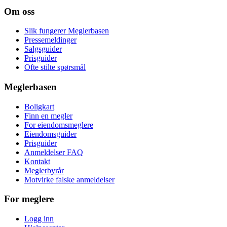
Om oss
Slik fungerer Meglerbasen
Pressemeldinger
Salgsguider
Prisguider
Ofte stilte spørsmål
Meglerbasen
Boligkart
Finn en megler
For eiendomsmeglere
Eiendomsguider
Prisguider
Anmeldelser FAQ
Kontakt
Meglerbyrår
Motvirke falske anmeldelser
For meglere
Logg inn