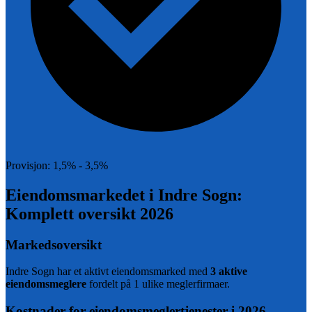
Provisjon:
1,5% - 3,5%
Eiendomsmarkedet i
Indre Sogn
:
Komplett oversikt
2026
Markedsoversikt
Indre Sogn
har et aktivt eiendomsmarked med
3
aktive
eiendomsmeglere
fordelt på 1 ulike meglerfirmaer
.
Kostnader for eiendomsmeglertjenester i
2026