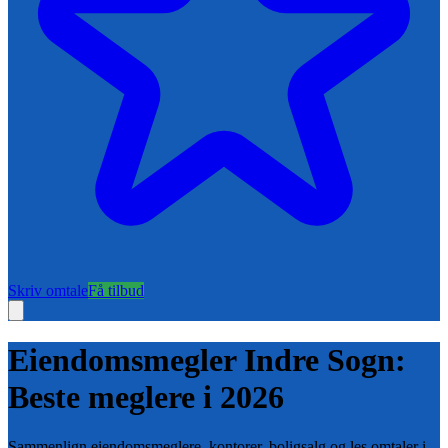
Skriv omtale
Få tilbud
Eiendomsmegler
Indre Sogn
:
Beste meglere i
2026
Sammenlign eiendomsmeglere, kontorer, boligsalg og les omtaler i