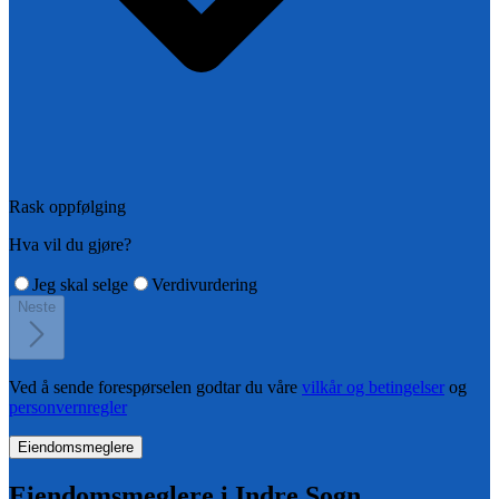
Rask oppfølging
Hva vil du gjøre?
Jeg skal selge
Verdivurdering
Neste
Ved å sende forespørselen godtar du våre
vilkår og betingelser
og
personvernregler
Eiendomsmeglere
Eiendomsmeglere i
Indre Sogn