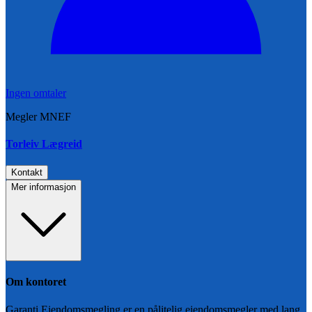
Ingen omtaler
Megler MNEF
Torleiv Lægreid
Kontakt
Mer informasjon
Om kontoret
Garanti Eiendomsmegling er en pålitelig eiendomsmegler med lang