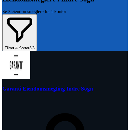
Se
3
eiendomsmeglere fra
1
kontor
Filtrer & Sorter
3
/
3
Garanti Eiendomsmegling Indre Sogn