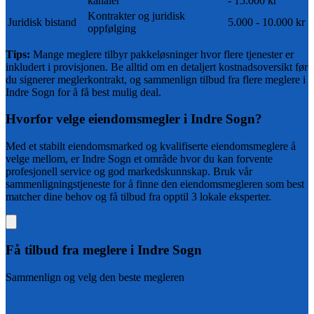
kanaler
- 15.000 kr
Kontrakter og juridisk
Juridisk bistand
5.000 - 10.000 kr
oppfølging
Tips:
Mange meglere tilbyr pakkeløsninger hvor flere tjenester er
inkludert i provisjonen. Be alltid om en detaljert kostnadsoversikt før
du signerer meglerkontrakt, og sammenlign tilbud fra flere meglere i
Indre Sogn
for å få best mulig deal.
Hvorfor velge eiendomsmegler i
Indre Sogn
?
Med et
stabilt
eiendomsmarked og
kvalifiserte
eiendomsmeglere å
velge mellom, er
Indre Sogn
et område hvor du kan forvente
profesjonell service og god markedskunnskap. Bruk vår
sammenligningstjeneste for å finne den eiendomsmegleren som best
matcher dine behov og få tilbud fra opptil 3 lokale eksperter.
Få tilbud fra
meglere i Indre Sogn
Sammenlign og velg den beste megleren