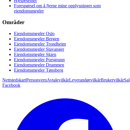
Hjelpesenter
Forespørsel om å fjerne mine opplysninger som
eiendomsmegler
Områder
Eiendomsmegler Oslo
Eiendomsmegler Bergen
Eiendomsmegler Trondheim
Eiendomsmegler Stavanger
Eiendomsmegler Skien
Eiendomsmegler Porsgrunn
Eiendomsmegler Drammen
Eiendomsmegler Tønsberg
Nettstedskart
Personvern
Avtalevilkår
Leverandørvilkår
Brukervilkår
Sal
Facebook