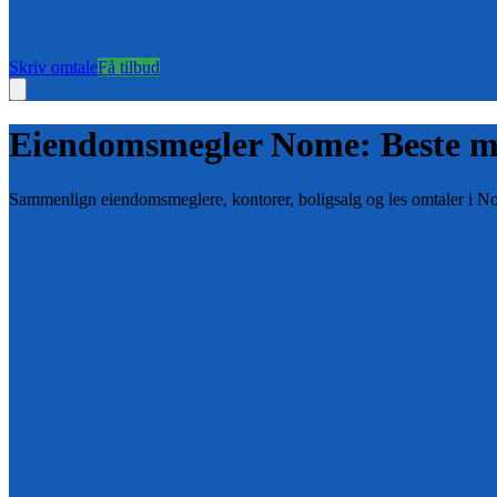
Skriv omtale
Få tilbud
Eiendomsmegler
Nome
: Beste m
Sammenlign eiendomsmeglere, kontorer, boligsalg og les omtaler i
N