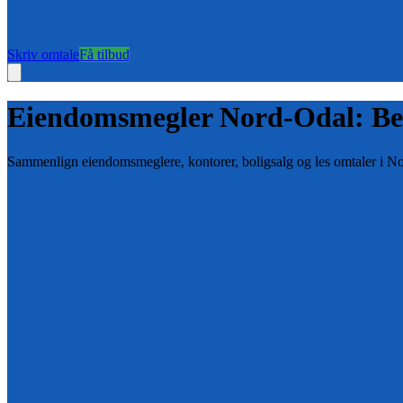
Skriv omtale
Få tilbud
Eiendomsmegler
Nord-Odal
: B
Sammenlign eiendomsmeglere, kontorer, boligsalg og les omtaler i
No