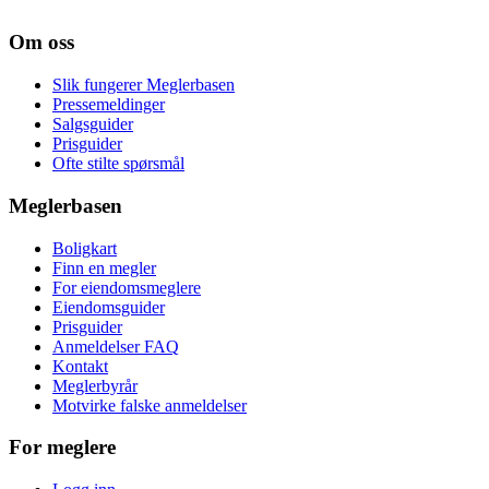
Om oss
Slik fungerer Meglerbasen
Pressemeldinger
Salgsguider
Prisguider
Ofte stilte spørsmål
Meglerbasen
Boligkart
Finn en megler
For eiendomsmeglere
Eiendomsguider
Prisguider
Anmeldelser FAQ
Kontakt
Meglerbyrår
Motvirke falske anmeldelser
For meglere