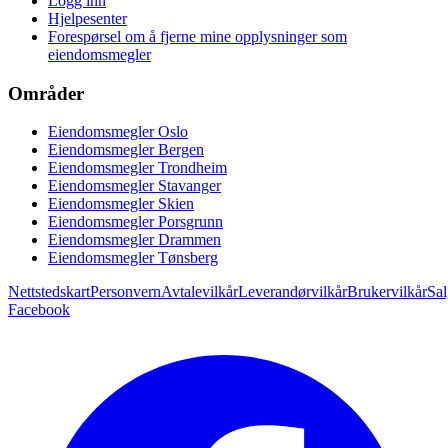
Logg inn
Hjelpesenter
Forespørsel om å fjerne mine opplysninger som
eiendomsmegler
Områder
Eiendomsmegler Oslo
Eiendomsmegler Bergen
Eiendomsmegler Trondheim
Eiendomsmegler Stavanger
Eiendomsmegler Skien
Eiendomsmegler Porsgrunn
Eiendomsmegler Drammen
Eiendomsmegler Tønsberg
Nettstedskart
Personvern
Avtalevilkår
Leverandørvilkår
Brukervilkår
Sal
Facebook