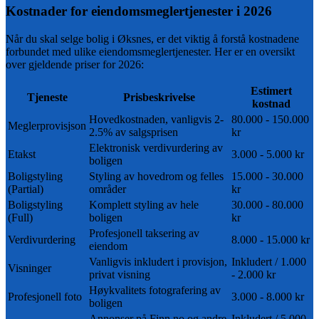
Kostnader for eiendomsmeglertjenester i
2026
Når du skal selge bolig i
Øksnes
, er det viktig å forstå kostnadene
forbundet med ulike eiendomsmeglertjenester. Her er en oversikt
over gjeldende priser for
2026
:
Estimert
Tjeneste
Prisbeskrivelse
kostnad
Hovedkostnaden, vanligvis 2-
80.000 - 150.000
Meglerprovisjson
2.5% av salgsprisen
kr
Elektronisk verdivurdering av
Etakst
3.000 - 5.000 kr
boligen
Boligstyling
Styling av hovedrom og felles
15.000 - 30.000
(Partial)
områder
kr
Boligstyling
Komplett styling av hele
30.000 - 80.000
(Full)
boligen
kr
Profesjonell taksering av
Verdivurdering
8.000 - 15.000 kr
eiendom
Vanligvis inkludert i provisjon,
Inkludert / 1.000
Visninger
privat visning
- 2.000 kr
Høykvalitets fotografering av
Profesjonell foto
3.000 - 8.000 kr
boligen
Annonser på Finn.no og andre
Inkludert / 5.000