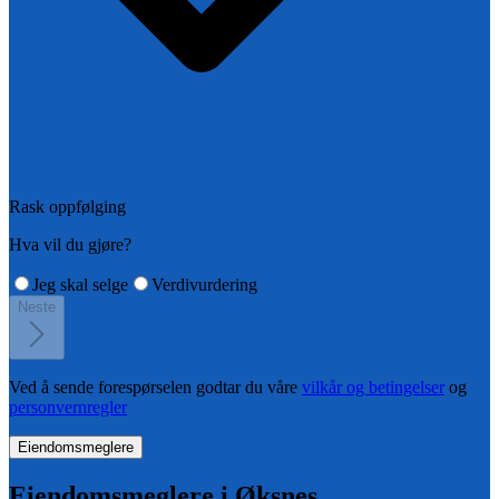
Rask oppfølging
Hva vil du gjøre?
Jeg skal selge
Verdivurdering
Neste
Ved å sende forespørselen godtar du våre
vilkår og betingelser
og
personvernregler
Eiendomsmeglere
Eiendomsmeglere i
Øksnes