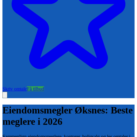
Skriv omtale
Få tilbud
Eiendomsmegler
Øksnes
: Beste
meglere i
2026
Sammenlign eiendomsmeglere, kontorer, boligsalg og les omtaler i