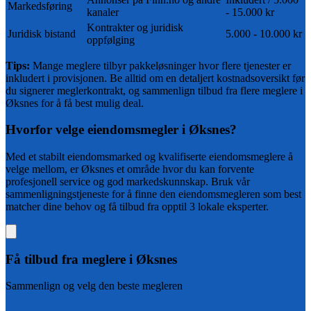
Markedsføring
kanaler
- 15.000 kr
Kontrakter og juridisk
Juridisk bistand
5.000 - 10.000 kr
oppfølging
Tips:
Mange meglere tilbyr pakkeløsninger hvor flere tjenester er
inkludert i provisjonen. Be alltid om en detaljert kostnadsoversikt før
du signerer meglerkontrakt, og sammenlign tilbud fra flere meglere i
Øksnes
for å få best mulig deal.
Hvorfor velge eiendomsmegler i
Øksnes
?
Med et
stabilt
eiendomsmarked og
kvalifiserte
eiendomsmeglere å
velge mellom, er
Øksnes
et område hvor du kan forvente
profesjonell service og god markedskunnskap. Bruk vår
sammenligningstjeneste for å finne den eiendomsmegleren som best
matcher dine behov og få tilbud fra opptil 3 lokale eksperter.
Få tilbud fra
meglere i Øksnes
Sammenlign og velg den beste megleren