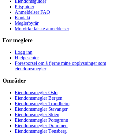
Eiendomsguider
Prisguider
Anmeldelser FAQ
Kontakt
Meglerbyrår
Motvirke falske anmeldelser
For meglere
Logg inn
Hjelpesenter
Forespørsel om å fjerne mine opplysninger som
eiendomsmegler
Områder
Eiendomsmegler Oslo
Eiendomsmegler Bergen
Eiendomsmegler Trondheim
Eiendomsmegler Stavanger
Eiendomsmegler Skien
Eiendomsmegler Porsgrunn
Eiendomsmegler Drammen
Eiendomsmegler Tønsberg