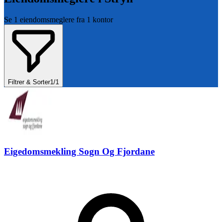
Se
1
eiendomsmeglere fra
1
kontor
Filtrer & Sorter
1
/
1
Eigedomsmekling Sogn Og Fjordane