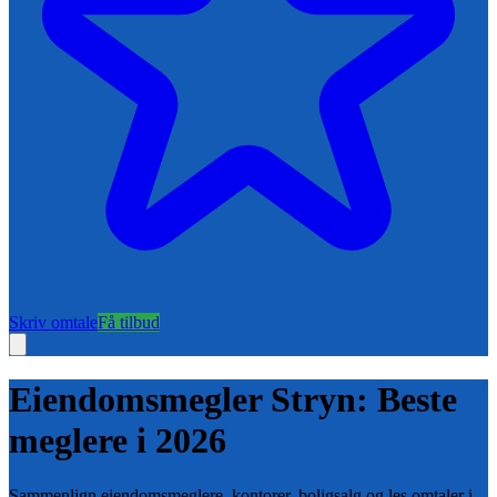
Skriv omtale
Få tilbud
Eiendomsmegler
Stryn
: Beste
meglere i
2026
Sammenlign eiendomsmeglere, kontorer, boligsalg og les omtaler i