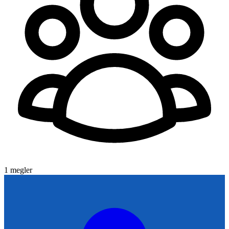
1
megler