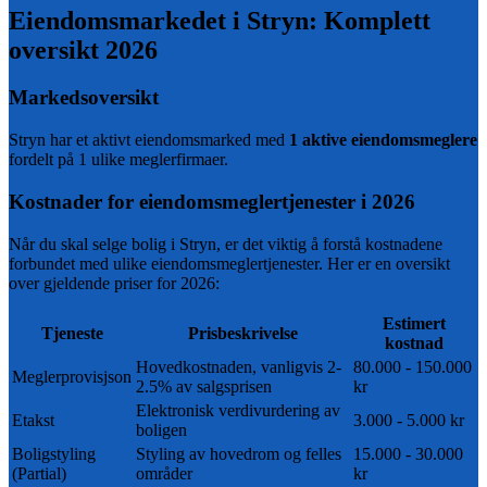
Eiendomsmarkedet i
Stryn
: Komplett
oversikt
2026
Markedsoversikt
Stryn
har et aktivt eiendomsmarked med
1
aktive eiendomsmeglere
fordelt på 1 ulike meglerfirmaer
.
Kostnader for eiendomsmeglertjenester i
2026
Når du skal selge bolig i
Stryn
, er det viktig å forstå kostnadene
forbundet med ulike eiendomsmeglertjenester. Her er en oversikt
over gjeldende priser for
2026
:
Estimert
Tjeneste
Prisbeskrivelse
kostnad
Hovedkostnaden, vanligvis 2-
80.000 - 150.000
Meglerprovisjson
2.5% av salgsprisen
kr
Elektronisk verdivurdering av
Etakst
3.000 - 5.000 kr
boligen
Boligstyling
Styling av hovedrom og felles
15.000 - 30.000
(Partial)
områder
kr