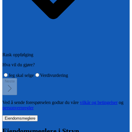
Rask oppfølging
Hva vil du gjøre?
Jeg skal selge
Verdivurdering
Neste
Ved å sende forespørselen godtar du våre
vilkår og betingelser
og
personvernregler
Eiendomsmeglere
Eiendomsmeglere i
Stryn