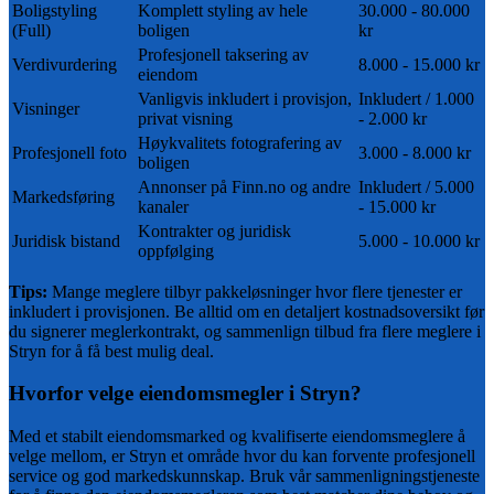
Boligstyling
Komplett styling av hele
30.000 - 80.000
(Full)
boligen
kr
Profesjonell taksering av
Verdivurdering
8.000 - 15.000 kr
eiendom
Vanligvis inkludert i provisjon,
Inkludert / 1.000
Visninger
privat visning
- 2.000 kr
Høykvalitets fotografering av
Profesjonell foto
3.000 - 8.000 kr
boligen
Annonser på Finn.no og andre
Inkludert / 5.000
Markedsføring
kanaler
- 15.000 kr
Kontrakter og juridisk
Juridisk bistand
5.000 - 10.000 kr
oppfølging
Tips:
Mange meglere tilbyr pakkeløsninger hvor flere tjenester er
inkludert i provisjonen. Be alltid om en detaljert kostnadsoversikt før
du signerer meglerkontrakt, og sammenlign tilbud fra flere meglere i
Stryn
for å få best mulig deal.
Hvorfor velge eiendomsmegler i
Stryn
?
Med et
stabilt
eiendomsmarked og
kvalifiserte
eiendomsmeglere å
velge mellom, er
Stryn
et område hvor du kan forvente profesjonell
service og god markedskunnskap. Bruk vår sammenligningstjeneste